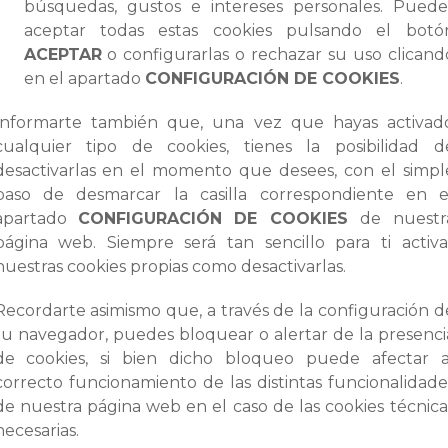
búsquedas, gustos e intereses personales. Puede
aceptar todas estas cookies pulsando el botó
ACEPTAR
o configurarlas o rechazar su uso clicand
en el apartado
CONFIGURACIÓN DE COOKIES
.
Informarte también que, una vez que hayas activad
cualquier tipo de cookies, tienes la posibilidad d
desactivarlas en el momento que desees, con el simpl
paso de desmarcar la casilla correspondiente en e
apartado
CONFIGURACIÓN DE COOKIES
de nuestr
página web. Siempre será tan sencillo para ti activa
nuestras cookies propias como desactivarlas.
Recordarte asimismo que, a través de la configuración d
tu navegador, puedes bloquear o alertar de la presenci
de cookies, si bien dicho bloqueo puede afectar a
correcto funcionamiento de las distintas funcionalidade
de nuestra página web en el caso de las cookies técnica
necesarias.