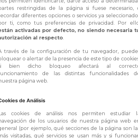
nos permiten identificarte, darte acceso a determinada
partes restringidas de la página si fuese necesario, 
recordar diferentes opciones o servicios ya seleccionado
por ti, como tus preferencias de privacidad. Por ello
están activadas por defecto, no siendo necesaria t
autorización al respecto
.
A través de la configuración de tu navegador, puede
bloquear o alertar de la presencia de este tipo de cookies
si bien dicho bloqueo afectará al correct
funcionamiento de las distintas funcionalidades d
nuestra página web.
Cookies de Análisis
Las cookies de análisis nos permiten estudiar l
navegación de los usuarios de nuestra página web e
general (por ejemplo, qué secciones de la página son la
más visitadas, qué servicios se usan más y si funciona