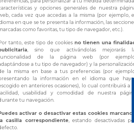
preferencias, para personalizar a tu medida determinada
características y opciones generales de nuestra págin
web, cada vez que accedas a la misma (por ejemplo, e
idioma en que se te presenta la información, las seccione
marcadas como favoritas, tu tipo de navegador, etc.).
Por tanto, este tipo de cookies
no tienen una finalida
publicitaria
, sino que activándolas mejorarás l
funcionalidad de la página web (por ejemplo
adaptándose a tu tipo de navegador) y la personalizació
de la misma en base a tus preferencias (por ejemplo
presentando la información en el idioma que haya
escogido en anteriores ocasiones), lo cual contribuirá a l
facilidad, usabilidad y comodidad de nuestra págin
durante tu navegación.
Puedes activar o desactivar estas cookies marcand
la casilla correspondiente
, estando desactivadas po
defecto.