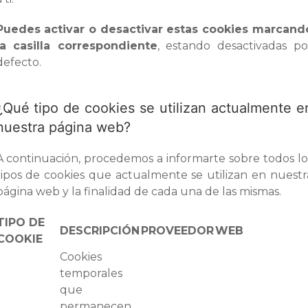
Puedes activar o desactivar estas cookies marcand
la casilla correspondiente
, estando desactivadas po
defecto.
¿Qué tipo de cookies se utilizan actualmente e
nuestra página web?
A continuación, procedemos a informarte sobre todos lo
tipos de cookies que actualmente se utilizan en nuestr
página web y la finalidad de cada una de las mismas.
TIPO DE
DESCRIPCIÓN
PROVEEDOR
WEB
COOKIE
Cookies
temporales
que
permanecen