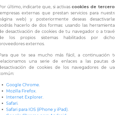
Por último, indicarte que, si activas
cookies de tercero
(empresas externas que prestan servicios para nuestr
página web) y posteriormente deseas desactivarlas
podrás hacerlo de dos formas: usando las herramienta
de desactivación de cookies de tu navegador o a travé
de los propios sistemas habilitados por dicho
proveedores externos.
Para que te sea mucho más fácil, a continuación t
relacionamos una serie de enlaces a las pautas d
desactivación de cookies de los navegadores de us
común:
Google Chrome
.
Mozilla Firefox
.
Internet Explorer
.
Safari
.
Safari para IOS (iPhone y iPad)
.