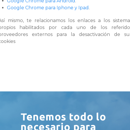
Google Chrome para Android
.
Google Chrome para Iphone y Ipad
.
Así mismo, te relacionamos los enlaces a los sistema
propios habilitados por cada uno de los referido
proveedores externos para la desactivación de su
cookies
Tenemos todo lo
necesario para