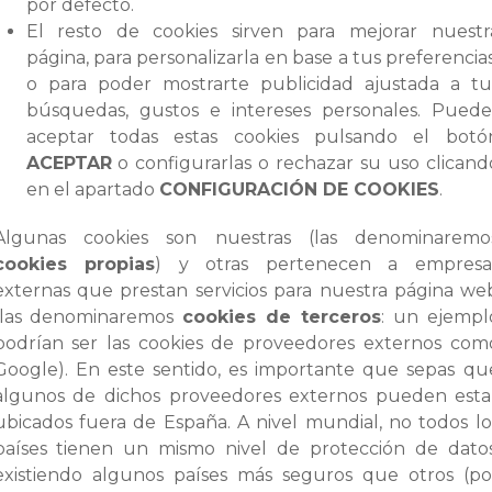
por defecto.
El resto de cookies sirven para mejorar nuestr
página, para personalizarla en base a tus preferencias
o para poder mostrarte publicidad ajustada a tu
búsquedas, gustos e intereses personales. Puede
aceptar todas estas cookies pulsando el botó
ACEPTAR
o configurarlas o rechazar su uso clicand
en el apartado
CONFIGURACIÓN DE COOKIES
.
Algunas cookies son nuestras (las denominaremo
cookies propias
) y otras pertenecen a empresa
externas que prestan servicios para nuestra página we
(las denominaremos
cookies de terceros
: un ejempl
podrían ser las cookies de proveedores externos com
Google). En este sentido, es importante que sepas qu
algunos de dichos proveedores externos pueden esta
ubicados fuera de España. A nivel mundial, no todos lo
países tienen un mismo nivel de protección de datos
existiendo algunos países más seguros que otros (po