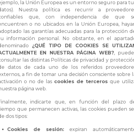
ejemplo, la Unión Europea es un entorno seguro para tu
datos). Nuestra política es recurrir a proveedore
confiables que, con independencia de que s
encuentren o no ubicados en la Unión Europea, haya
adoptado las garantías adecuadas para la protección d
tu información personal. No obstante, en el apartad
denominado
¿QUÉ TIPO DE COOKIES SE UTILIZA
ACTUALMENTE EN NUESTRA PÁGINA WEB?
, puede
consultar las distintas Políticas de privacidad y protecció
de datos de cada uno de los referidos proveedore
externos, a fin de tomar una decisión consciente sobre l
activación o no de las
cookies de terceros
que utiliz
nuestra página web.
Finalmente, indicarte que, en función del plazo d
tiempo que permanecen activas, las cookies pueden se
de dos tipos:
Cookies de sesión:
expiran automáticament