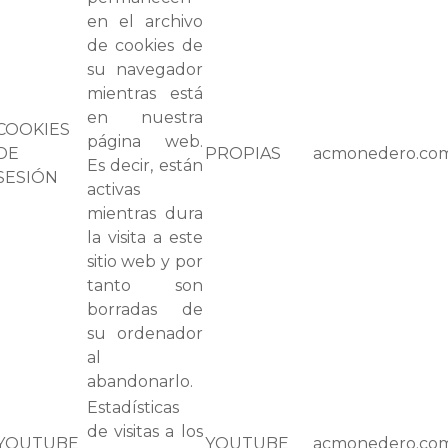
en el archivo
de cookies de
su navegador
mientras está
en nuestra
COOKIES
página web.
DE
PROPIAS
acmonedero.co
Es decir, están
SESIÓN
activas
mientras dura
la visita a este
sitio web y por
tanto son
borradas de
su ordenador
al
abandonarlo.
Estadísticas
de visitas a los
YOUTUBE
YOUTUBE
acmonedero.co