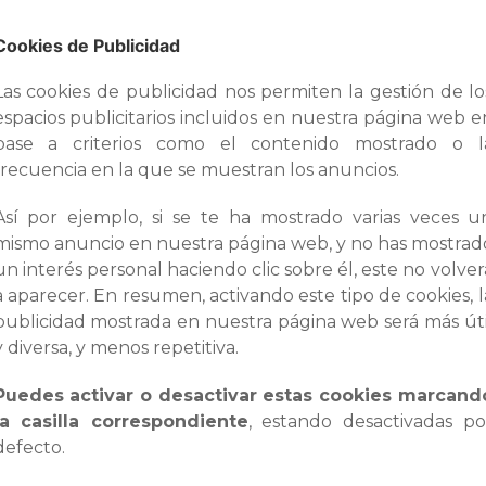
Cookies de Publicidad
Las cookies de publicidad nos permiten la gestión de lo
espacios publicitarios incluidos en nuestra página web e
base a criterios como el contenido mostrado o l
frecuencia en la que se muestran los anuncios.
Así por ejemplo, si se te ha mostrado varias veces u
mismo anuncio en nuestra página web, y no has mostrad
un interés personal haciendo clic sobre él, este no volver
a aparecer. En resumen, activando este tipo de cookies, l
publicidad mostrada en nuestra página web será más úti
y diversa, y menos repetitiva.
Puedes activar o desactivar estas cookies marcand
la casilla correspondiente
, estando desactivadas po
defecto.