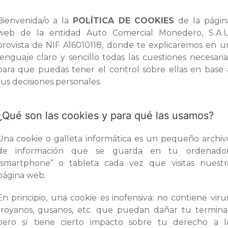
Bienvenida/o a la
POLÍTICA DE COOKIES
de la págin
web de la entidad Auto Comercial Monedero, S.A.U
provista de NIF A16010118, donde te explicaremos en u
lenguaje claro y sencillo todas las cuestiones necesaria
para que puedas tener el control sobre ellas en base 
tus decisiones personales.
¿Qué son las cookies y para qué las usamos?
Una cookie o galleta informática es un pequeño archiv
de información que se guarda en tu ordenador
“smartphone” o tableta cada vez que visitas nuestr
página web.
En principio, una cookie es inofensiva: no contiene virus
troyanos, gusanos, etc. que puedan dañar tu terminal
pero sí tiene cierto impacto sobre tu derecho a l