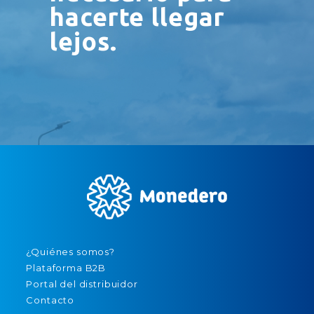
hacerte llegar
lejos.
¿Quiénes somos?
Plataforma B2B
Portal del distribuidor
Contacto