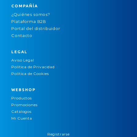
COMPAÑÍA
¿Quiénes somos?
Plataforma B2B
Portal del distribuidor
Contacto
LEGAL
Aviso Legal
Política de Privacidad
Política de Cookies
WEBSHOP
Productos
Promociones
Catálogos
Mi Cuenta
Registrarse