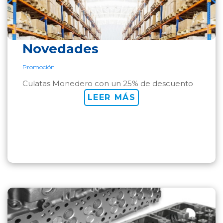
Novedades
Promoción
Culatas Monedero con un 25% de descuento
LEER MÁS