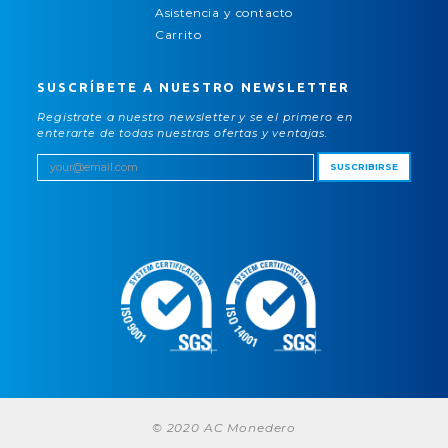
Asistencia y contacto
Carrito
SUSCRÍBETE A NUESTRO NEWSLETTER
Registrate a nuestro newsletter y se el primero en
enterarte de todas nuestras ofertas y ventajas.
SUSCRIBIRSE
© 2020 AC Monedero