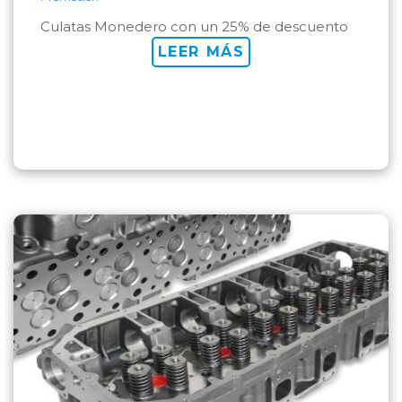
Culatas Monedero con un 25% de descuento
LEER MÁS