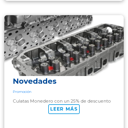
Novedades
Promoción
Culatas Monedero con un 25% de descuento
LEER MÁS