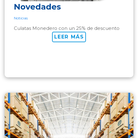
Novedades
Noticias
Culatas Monedero con un 25% de descuento
LEER MÁS